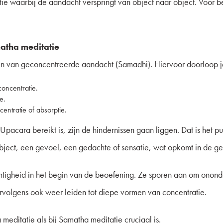
atie waarbij de aandacht verspringt van object naar object. Voor 
atha meditatie
n van geconcentreerde aandacht (Samadhi). Hiervoor doorloop je
concentratie.
e.
centratie of absorptie.
pacara bereikt is, zijn de hindernissen gaan liggen. Dat is het
bject, een gevoel, een gedachte of sensatie, wat opkomt in de ge
tigheid in het begin van de beoefening. Ze sporen aan om onond
olgens ook weer leiden tot diepe vormen van concentratie.
editatie als bij Samatha meditatie cruciaal is.