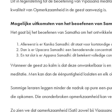
Dit in tegenstelling tot de beoefening van Vipassana medit
kwaliteit van Opmerkzaamheid in de geest aanwezig is.
Mogelijke uitkomsten van het beoefenen van Sam
Het gaat bij het beoefenen van Samatha om het ontwikkele
Allereerst is er Kanika Samadhi: dit staat voor kortstondige 
Dan is er Upacara Samadhi: een benaderende concentrati
En tot slot is er Appana Samadhi: dit betekent volledige con
Wanneer de geest zo kalm is dat deze onwankelbaar is en U
meditatie. Men kan dan de éénpuntigheid loslaten en elk o
Sommige leraren leggen minder de nadruk op pure een-pun
die opkomen. Die ononderbroken opmerkzaamheid kan verv
Zo zien we dat opmerkzaamheid (Sati) zowel bij Vipassana m