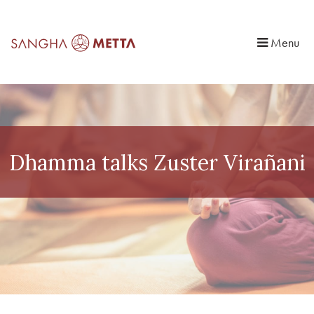
Menu
Dhamma talks Zuster Virañani