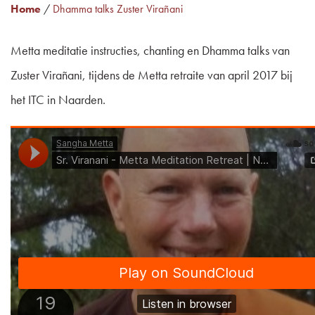
Home
/
Dhamma talks Zuster Virañani
Metta meditatie instructies, chanting en Dhamma talks van
Zuster Virañani, tijdens de Metta retraite van april 2017 bij
het ITC in Naarden.